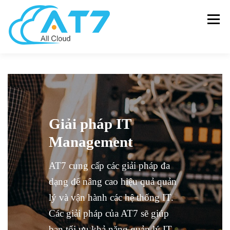
Menu
SOLUTIONS
HARDWARE
SOFTWARE
MANAGEENGINE
NEWS – BLOG
ABOUT US
Giải pháp IT
Management
CONTACT US
AT7 cung cấp các giải pháp đa
dạng để nâng cao hiệu quả quản
lý và vận hành các hệ thống IT.
Các giải pháp của AT7 sẽ giúp
bạn tối ưu khả năng quản lý IT,