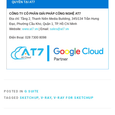
QUYỀN TẠI AT7
CÔNG TY CỔ PHẦN GIẢI PHÁP CÔNG NGHỆ AT7
Địa chỉ: Tầng 2, Thanh Niên Media Building, 345/134 Trần Hưng
Đạo, Phường Cầu Kho, Quận 1, TP. Hồ Chí Minh
Website:
www.at7.vn
| Email:
sales@at7.vn
Điện thoại: 028 7300 8098
POSTED IN
G SUITE
TAGGED
SKETCHUP
,
V-RAY
,
V-RAY FOR SKETCHUP