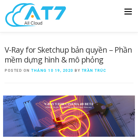
Menu
SOLUTIONS
HARDWARE
SOFTWARE
V-Ray for Sketchup bản quyền – Phần
mềm dựng hình & mô phỏng
MANAGEENGINE
NEWS – BLOG
ABOUT US
POSTED ON
THÁNG 10 19, 2020
BY
TRẦN TRÚC
CONTACT US