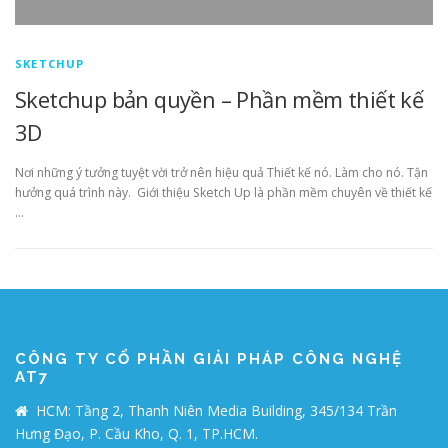
SKETCHUP
Sketchup bản quyền – Phần mềm thiết kế
3D
Nơi những ý tưởng tuyệt vời trở nên hiệu quả Thiết kế nó. Làm cho nó. Tận
hưởng quá trình này. Giới thiệu Sketch Up là phần mềm chuyên về thiết kế
…
CÔNG TY CỔ PHẦN GIẢI PHÁP CÔNG NGHỆ
AT7
HCM: Tầng 2, Thanh Niên Media Building, 345/134 Trần
Hưng Đạo, P. Cầu Kho, Q. 1, TP.HCM.