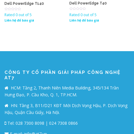
Dell PowerEdge T40
Dell PowerEdge T140
Rated 0 out of 5
Rated 0 out of 5
Liên hệ để báo giá
Liên hệ để báo giá
CÔNG TY CỔ PHẦN GIẢI PHÁP CÔNG NGHỆ
AT7
HCM: Tầng 2, Thanh Niên Media Building, 345/134 Trần
Hưng Đạo, P. Cầu Kho, Q. 1, TP.HCM.
HN: Tầng 3, B11/D21 KĐT Mới Dịch Vọng Hậu, P. Dịch Vọng
Hậu, Quận Cầu Giấy, Hà Nội.
Tel: 028 7300 8098 | 024 7308 0866
E-mail:
info@at7.vn