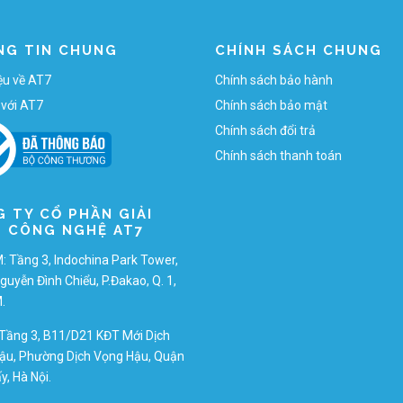
NG TIN CHUNG
CHÍNH SÁCH CHUNG
iệu về AT7
Chính sách bảo hành
 với AT7
Chính sách bảo mật
Chính sách đổi trả
Chính sách thanh toán
 TY CỔ PHẦN GIẢI
 CÔNG NGHỆ AT7
 Tầng 3, Indochina Park Tower,
guyễn Đình Chiểu, P.Đakao, Q. 1,
.
Tầng 3, B11/D21 KĐT Mới Dịch
ậu, Phường Dịch Vọng Hậu, Quận
y, Hà Nội.