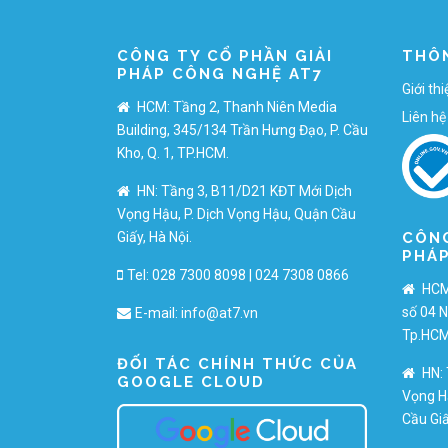
CÔNG TY CỔ PHẦN GIẢI
THÔ
PHÁP CÔNG NGHỆ AT7
Giới th
HCM: Tầng 2, Thanh Niên Media
Liên hệ
Building, 345/134 Trần Hưng Đạo, P. Cầu
Kho, Q. 1, TP.HCM.
HN: Tầng 3, B11/D21 KĐT Mới Dịch
Vọng Hậu, P. Dịch Vọng Hậu, Quận Cầu
CÔNG
Giấy, Hà Nội.
PHÁP
Tel: 028 7300 8098 | 024 7308 0866
HCM:
số 04 N
E-mail:
info@at7.vn
Tp.HCM
ĐỐI TÁC CHÍNH THỨC CỦA
HN: 
GOOGLE CLOUD
Vọng H
Cầu Giấ