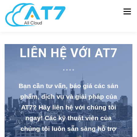
Menu
SOLUTIONS
HARDWARE
SOFTWARE
LIÊN HỆ VỚI AT7
MANAGEENGINE
NEWS – BLOG
ABOUT US
Bạn cần tư vấn, báo giá các sản
CONTACT US
phẩm, dịch vụ và giải pháp của
AT7? Hãy liên hệ với chúng tôi
ngay! Các kỹ thuật viên của
chúng tôi luôn sẵn sàng hỗ trợ