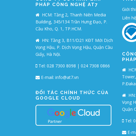
PHÁP CÔNG NGHỆ AT7
Giới th
HCM: Tầng 2, Thanh Niên Media
Liên h
Building, 345/134 Trần Hưng Đạo, P.
Cầu Kho, Q. 1, TP.HCM.
HN: Tầng 3, B11/D21 KĐT Mới Dịch
Vọng Hậu, P. Dịch Vọng Hậu, Quận Cầu
Giấy, Hà Nội.
CÔNG
PHÁP
Tel: 028 7300 8098 | 024 7308 0866
HCM:
Tower,
E-mail:
info@at7.vn
P.Đaka
ĐỐI TÁC CHÍNH THỨC CỦA
HN:
GOOGLE CLOUD
Vọng H
Quận C
Tel: 
E-ma