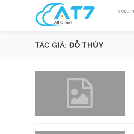
Skip
to
SOLUT
content
TÁC GIẢ:
ĐỖ THÚY