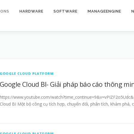
IONS
HARDWARE
SOFTWARE
MANAGEENGINE
N
GOOGLE CLOUD PLATFORM
Google Cloud BI- Giải pháp báo cáo thông m
https://www.youtube.com/watch?time_continue=9&v=vPIZF2o5Udc&f
Cloud BI Một bộ công cụ tích hợp, chuyển đổi, phân tích, khám phá, 
GOOGLE CLOUD PLATFORM