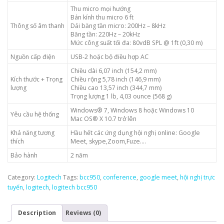
Thu micro mọi hướng
Bán kính thu micro 6 ft
Thông số âm thanh
Dải băng tần micro: 200Hz – 8kHz
Băng tần: 220Hz – 20kHz
Mức công suất tối đa: 80vdB SPL @ 1ft (0,30 m)
Nguồn cấp điện
USB-2 hoặc bộ điều hợp AC
Chiều dài 6,07 inch (154,2 mm)
Kích thước + Trọng
Chiều rộng 5,78 inch (146,9 mm)
lượng
Chiều cao 13,57 inch (344,7 mm)
Trọng lượng 1 lb, 4,03 ounce (568 g)
Windows® 7, Windows 8 hoặc Windows 10
Yêu cầu hệ thống
Mac OS® X 10.7 trở lên
Khả năng tương
Hầu hết các ứng dụng hội nghị online: Google
thích
Meet, skype,Zoom,Fuze….
Bảo hành
2 năm
Category:
Logitech
Tags:
bcc950
,
conference
,
google meet
,
hội nghị trực
tuyến
,
logitech
,
logitech bcc950
Description
Reviews (0)