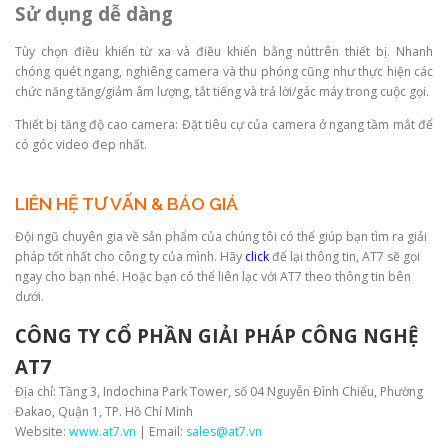
Sử dụng dễ dàng
Tùy chọn điều khiển từ xa và điều khiển bằng núttrên thiết bị. Nhanh
chóng quét ngang, nghiêng camera và thu phóng cũng như thực hiện các
chức năng tăng/giảm âm lượng, tắt tiếng và trả lời/gác máy trong cuộc gọi.
Thiết bị tăng độ cao camera: Đặt tiêu cự của camera ở ngang tầm mắt để
có góc video đep nhất.
LIÊN HỆ TƯ VẤN & BÁO GIÁ
Đội ngũ chuyên gia về sản phẩm của chúng tôi có thể giúp bạn tìm ra giải
pháp tốt nhất cho công ty của mình. Hãy
click
để lại thông tin, AT7 sẽ gọi
ngay cho bạn nhé. Hoặc bạn có thể liên lạc với AT7 theo thông tin bên
dưới.
CÔNG TY CỔ PHẦN GIẢI PHÁP CÔNG NGHỆ
AT7
Địa chỉ: Tầng 3, Indochina Park Tower, số 04 Nguyễn Đình Chiểu, Phường
Đakao, Quận 1, TP. Hồ Chí Minh
Website:
www.at7.vn
| Email:
sales@at7.vn