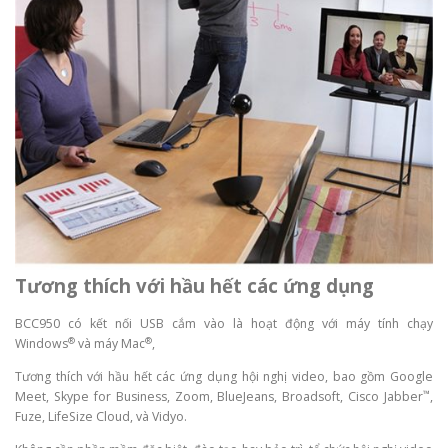
Tương thích với hầu hết các ứng dụng
BCC950 có kết nối USB cắm vào là hoạt động với máy tính chạy
®
®
Windows
và máy Mac
,
Tương thích với hầu hết các ứng dụng hội nghị video, bao gồm Google
™
Meet, Skype for Business, Zoom, BlueJeans, Broadsoft, Cisco Jabber
,
Fuze, LifeSize Cloud, và Vidyo.