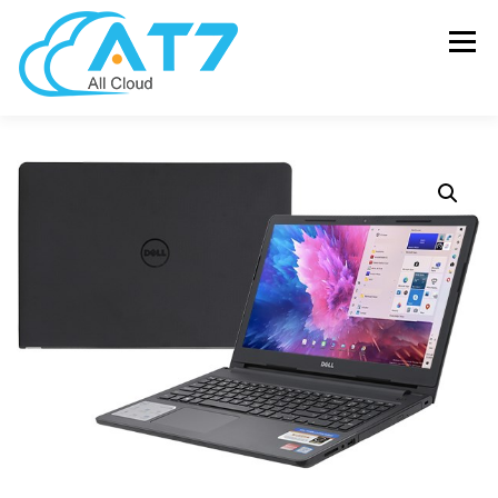
Menu
SOLUTIONS
HARDWARE
SOFTWARE
MANAGEENGINE
NEWS – BLOG
ABOUT US
CONTACT US