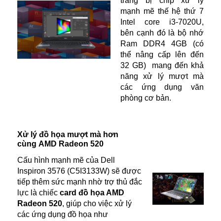
trang bị chip xử lý
mạnh mẽ thế hệ thứ 7
Intel core i3-7020U,
bên cạnh đó là bộ nhớ
Ram DDR4 4GB (có
thể nâng cấp lên đến
32 GB) mang đến khả
năng xử lý mượt mà
các ứng dụng văn
phòng cơ bản.
Xử lý đồ họa mượt mà hơn
cùng
AMD Radeon 520
Cấu hình mạnh mẽ của Dell
Inspiron 3576 (C5I3133W) sẽ được
tiếp thêm sức mạnh nhờ trợ thủ đắc
lực là chiếc
card đồ họa AMD
Radeon 520
, giúp cho việc xử lý
các ứng dụng đồ họa như