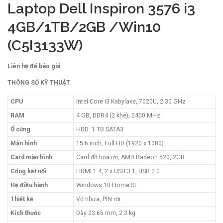
Laptop Dell Inspiron 3576 i3
4GB/1TB/2GB /Win10
(C5I3133W)
Liên hệ để báo giá
THÔNG SỐ KỸ THUẬT
CPU
Intel Core i3 Kabylake, 7020U, 2.30 GHz
RAM
4 GB, DDR4 (2 khe), 2400 MHz
Ổ cứng
HDD: 1 TB SATA3
Màn hình
15.6 inch, Full HD (1920 x 1080)
Card màn hình
Card đồ họa rời, AMD Radeon 520, 2GB
Cổng kết nối
HDMI 1.4, 2 x USB 3.1, USB 2.0
Hệ điều hành
Windows 10 Home SL
Thiết kế
Vỏ nhựa, PIN rời
Kích thước
Dày 23.65 mm, 2.3 kg