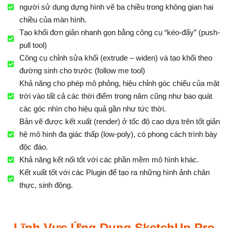
người sử dụng dựng hình vẽ ba chiều trong không gian hai
chiều của màn hình.
Tạo khối đơn giản nhanh gọn bằng công cụ “kéo-đẩy” (push-
pull tool)
Công cụ chỉnh sửa khối (extrude – widen) và tạo khối theo
đường sinh cho trước (follow me tool)
Khả năng cho phép mô phỏng, hiệu chỉnh góc chiếu của mặt
trời vào tất cả các thời điểm trong năm cũng như bao quát
các góc nhìn cho hiệu quả gần như tức thời.
Bản vẽ được kết xuất (render) ở tốc độ cao dựa trên tốt giản
hệ mô hình đa giác thấp (low-poly), có phong cách trình bày
độc đáo.
Khả năng kết nối tốt với các phần mềm mô hình khác.
Kết xuất tốt với các Plugin để tạo ra những hình ảnh chân
thực, sinh động.
Lĩnh Vực Ứng Dụng SketchUp Pro