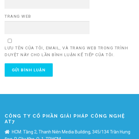
TRANG WEB
LƯU TÊN CỦA TÔI, EMAIL, VÀ TRANG WEB TRONG TRÌNH
DUYỆT NÀY CHO LẦN BÌNH LUẬN KẾ TIẾP CỦA TÔI.
CÔNG TY CỔ PHẦN GIẢI PHÁP CÔNG NGHỆ
AT7
HCM: Tầng 2, Thanh Niên Media Building, 345/134 Trần Hưng
Đạo, P. Cầu Kho, Q. 1, TP.HCM.