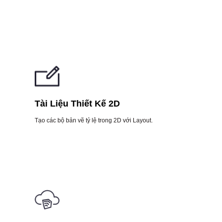
Tài Liệu Thiết Kế 2D
Tạo các bộ bản vẽ tỷ lệ trong 2D với Layout.