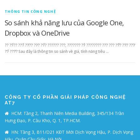
THÔNG TIN CÔNG NGHỆ
So sánh khả năng lưu của Google One,
Dropbox và OneDrive
?? ??́?? ???̉ ??̆?? ??̛? ??̉? ?????? ???, ??????? ??̀ ???????? ??? ??? ??̂̀? ??̛? ???̛̃
??́ ???̂? Sau đây là thông tin so sánh về giá, tính năng tiêu …
CÔNG TY CỔ PHẦN GIẢI PHÁP CÔNG NGHỆ
AT7
HCM: Tầng 2, Thanh Niên Media Building, 345/134 Trần
Hưng Đạo, P. Cầu Kho, Q. 1, TP.HCM.
HN: Tầng 3, B11/D21 KĐT Mới Dịch Vọng Hậu, P. Dịch Vọng
Hậu, Quận Cầu Giấy, Hà Nội.