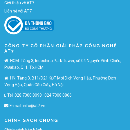
Giới thiệu về AT7
Liên hệ với AT7
CÔNG TY CỔ PHẦN GIẢI PHÁP CÔNG NGHỆ
AT7
HCM: Tầng 3, Indochina Park Tower, số 04 Nguyễn Đình Chiểu,
P.Đakao, Q. 1, Tp.HCM.
HN: Tầng 3, B11/D21 KĐT Mới Dịch Vọng Hậu, Phường Dịch
Vọng Hậu, Quận Cầu Giấy, Hà Nội.
Tel: 028 7300 8098 | 024 7308 0866
E-mail:
info@at7.vn
CHÍNH SÁCH CHUNG
Chính sách bảo hành