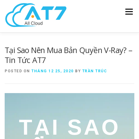
Menu
SOLUTIONS
HARDWARE
SOFTWARE
Tại Sao Nên Mua Bản Quyền V-Ray?​ –
Tin Tức AT7
MANAGEENGINE
NEWS – BLOG
ABOUT US
POSTED ON
THÁNG 12 25, 2020
BY
TRẦN TRÚC
CONTACT US
TẠI SAO