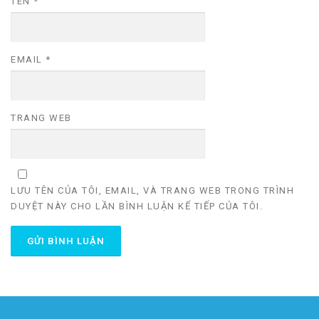
TÊN
*
EMAIL
*
TRANG WEB
LƯU TÊN CỦA TÔI, EMAIL, VÀ TRANG WEB TRONG TRÌNH
DUYỆT NÀY CHO LẦN BÌNH LUẬN KẾ TIẾP CỦA TÔI.